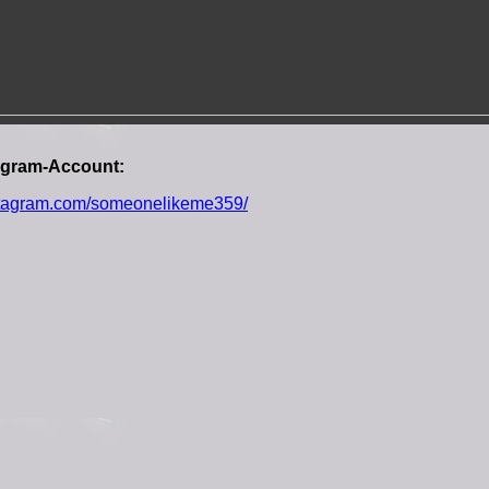
agram-Account:
stagram.com/someonelikeme359/